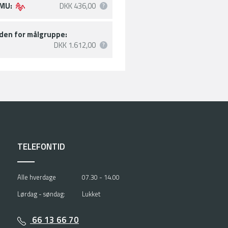
MU:
DKK 436,00
den for målgruppe:
DKK 1.612,00
TELEFONTID
Alle hverdage
07.30 - 14.00
Lørdag - søndag:
Lukket
66 13 66 70