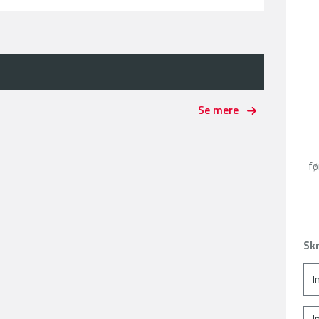
Se mere
fø
Skr