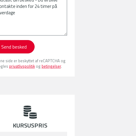
Send besked
ne side er beskyttet af reCAPTCHA og
gles
privatlivspolitik
og
betingelser
.
KURSUSPRIS