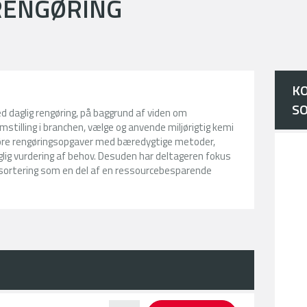
RENGØRING
KO
SO
d daglig rengøring, på baggrund af viden om
tilling i branchen, vælge og anvende miljørigtig kemi
føre rengøringsopgaver med bæredygtige metoder,
glig vurdering af behov. Desuden har deltageren fokus
ssortering som en del af en ressourcebesparende