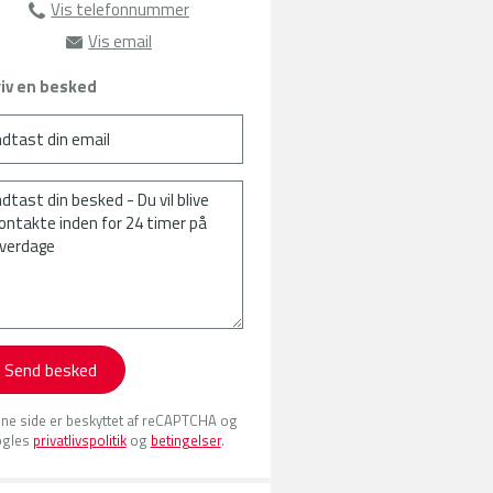
Vis telefonnummer
63135105
Vis email
eh@amu-fyn.dk
iv en besked
Send besked
ne side er beskyttet af reCAPTCHA og
gles
privatlivspolitik
og
betingelser
.