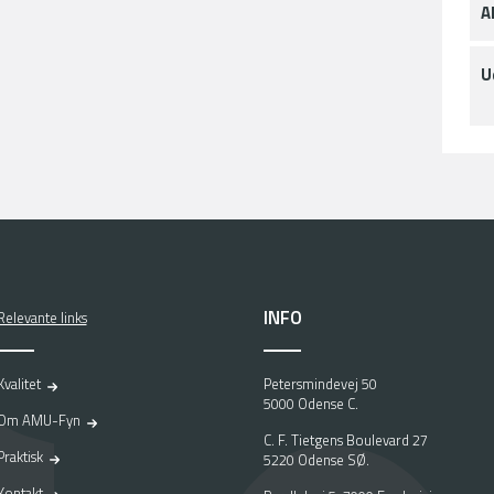
A
U
INFO
Relevante links
Kvalitet
Petersmindevej 50
5000 Odense C.
Om AMU-Fyn
C. F. Tietgens Boulevard 27
Praktisk
5220 Odense SØ.
Kontakt