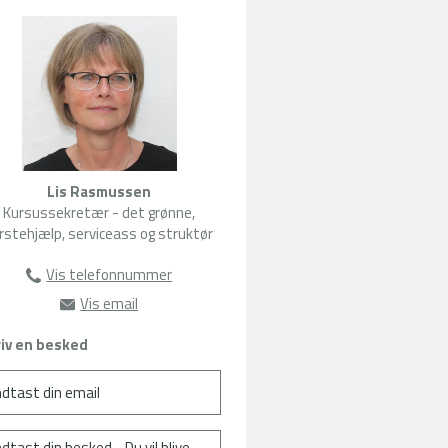
Lis Rasmussen
Kursussekretær - det grønne,
rstehjælp, serviceass og struktør
Vis telefonnummer
63135104
Vis email
lr@amu-fyn.dk
iv en besked