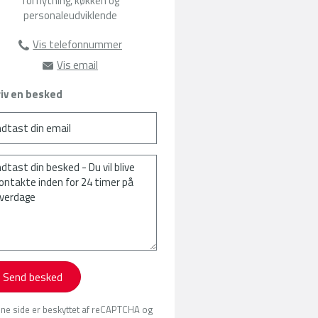
forflytning, køkken og
personaleudviklende
Vis telefonnummer
22104142
Vis email
hn@amu-fyn.dk
iv en besked
Send besked
ne side er beskyttet af reCAPTCHA og