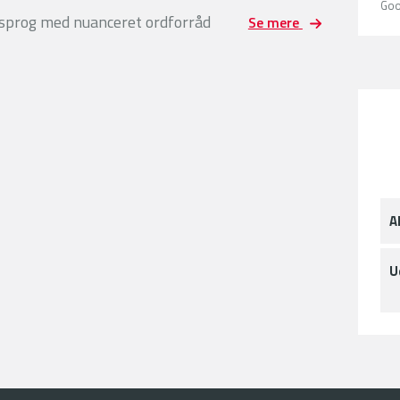
Goo
sprog med nuanceret ordforråd
Se mere
A
U