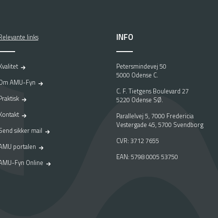
INFO
Relevante links
Kvalitet
Petersmindevej 50
5000 Odense C.
Om AMU-Fyn
C. F. Tietgens Boulevard 27
Praktisk
5220 Odense SØ.
Kontakt
Parallelvej 5, 7000 Fredericia
Vestergade 45, 5700 Svendborg
Send sikker mail
CVR: 3712 7655
AMU portalen
EAN: 5798 0005 53750
AMU-Fyn Online