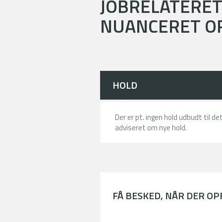
JOBRELATERE
NUANCERET O
HOLD
Der er pt. ingen hold udbudt til d
adviseret om nye hold.
FÅ BESKED, NÅR DER O