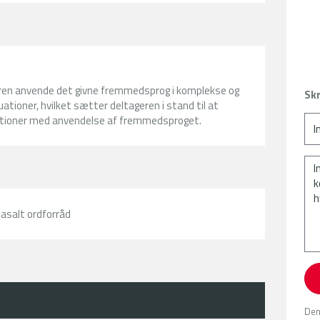
ren anvende det givne fremmedsprog i komplekse og
Skr
tioner, hvilket sætter deltageren i stand til at
nktioner med anvendelse af fremmedsproget.
asalt ordforråd
Den