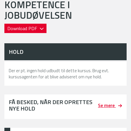
KOMPETENCE I
JOBUDØVELSEN
Download PDF
HOLD
Der er pt. ingen hold udbudt til dette kursus. Brug evt.
kursusagenten for at blive adviseret om nye hold.
FÅ BESKED, NÅR DER OPRETTES
Se mere
NYE HOLD