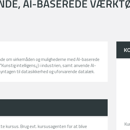
E, AI-BASEREDE VÆRKTØJ
K
ende om virkemåden og mulighederne med AI-baserede
e "Kunstig intelligens¿) i industrien, samt anvende AI-
yntagen til datasikkerhed og uforvarende datalæk.
Ku
ette kursus. Brug evt. kursusagenten for at blive