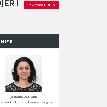
ER I
Download PDF
ONTAKT
Jasmina Petrovic
rsussekretær - IT, bygge/anlæg og