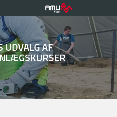
S UDVALG AF
ANLÆGSKURSER