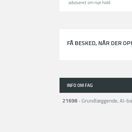
adviseret om nye hold.
FÅ BESKED, NÅR DER O
INFO OM FAG
21698
- Grundlæggende, AI-bas