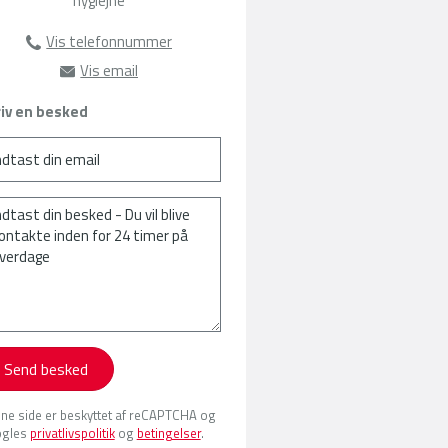
hygiejne
Vis telefonnummer
63135103
Vis email
jap@amu-fyn.dk
iv en besked
Send besked
ne side er beskyttet af reCAPTCHA og
gles
privatlivspolitik
og
betingelser
.