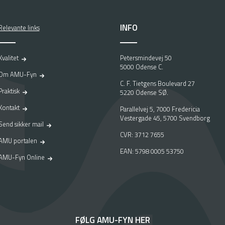
INFO
Relevante links
Kvalitet
Petersmindevej 50
5000 Odense C.
Om AMU-Fyn
C. F. Tietgens Boulevard 27
Praktisk
5220 Odense SØ.
Kontakt
Parallelvej 5, 7000 Fredericia
Vestergade 45, 5700 Svendborg
Send sikker mail
CVR: 3712 7655
AMU portalen
EAN: 5798 0005 53750
AMU-Fyn Online
FØLG AMU-FYN HER