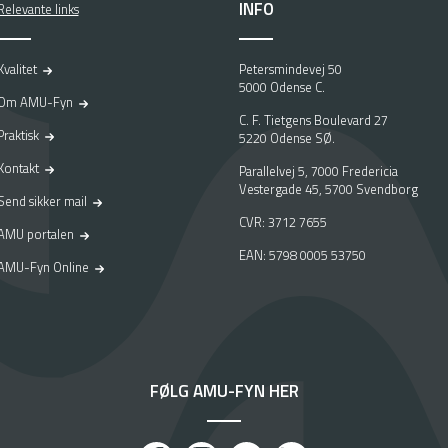
INFO
Relevante links
Kvalitet
Petersmindevej 50
5000 Odense C.
Om AMU-Fyn
C. F. Tietgens Boulevard 27
Praktisk
5220 Odense SØ.
Kontakt
Parallelvej 5, 7000 Fredericia
Vestergade 45, 5700 Svendborg
Send sikker mail
CVR: 3712 7655
AMU portalen
EAN: 5798 0005 53750
AMU-Fyn Online
FØLG AMU-FYN HER