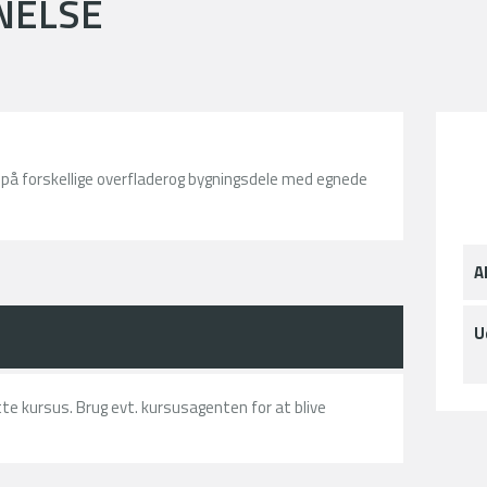
RNELSE
i på forskellige overfladerog bygningsdele med egnede
A
U
ette kursus. Brug evt. kursusagenten for at blive