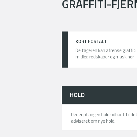
GRAFFITI-FJE
KORT FORTALT
Deltageren kan afrense graffit
midler, redskaber og maskiner.
HOLD
Der er pt. ingen hold udbudt til d
adviseret om nye hold.