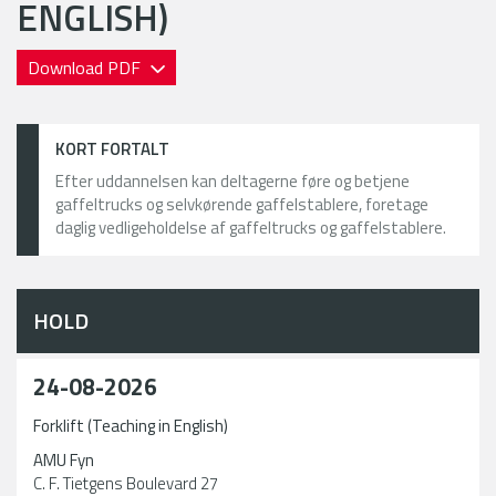
ENGLISH)
Download PDF
KORT FORTALT
Efter uddannelsen kan deltagerne føre og betjene
gaffeltrucks og selvkørende gaffelstablere, foretage
daglig vedligeholdelse af gaffeltrucks og gaffelstablere.
HOLD
24-08-2026
Forklift (Teaching in English)
AMU Fyn
C. F. Tietgens Boulevard 27