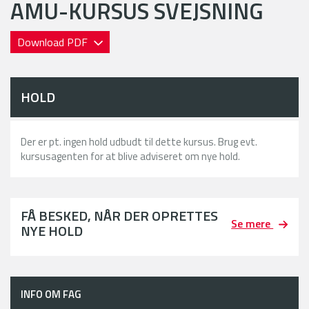
AMU-KURSUS SVEJSNING
Download PDF
HOLD
Der er pt. ingen hold udbudt til dette kursus. Brug evt.
kursusagenten for at blive adviseret om nye hold.
FÅ BESKED, NÅR DER OPRETTES
Se mere
NYE HOLD
INFO OM FAG