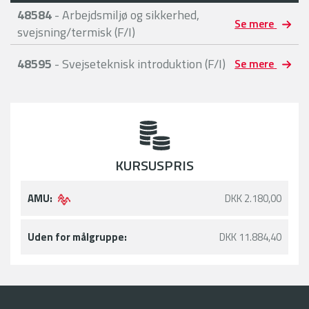
48584
- Arbejdsmiljø og sikkerhed,
Se mere
svejsning/termisk (F/I)
48595
- Svejseteknisk introduktion (F/I)
Se mere
KURSUSPRIS
AMU:
DKK 2.180,00
Uden for målgruppe:
DKK 11.884,40