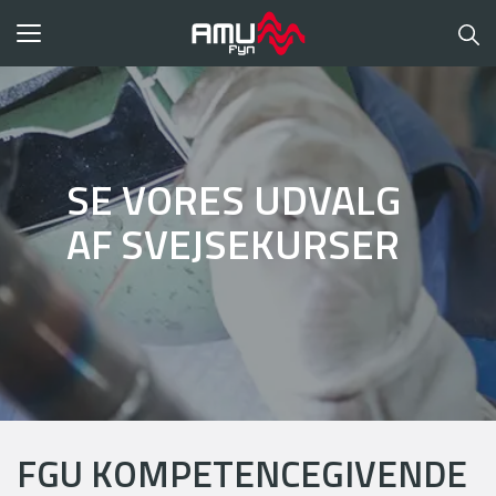
Toggle
navigation
SE VORES UDVALG
AF SVEJSEKURSER
FGU KOMPETENCEGIVENDE