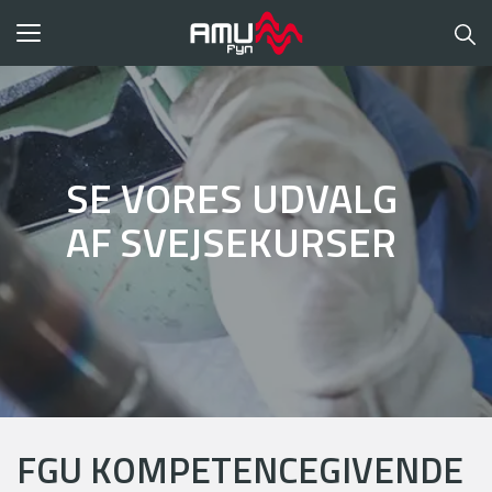
Toggle
navigation
SE VORES UDVALG
AF SVEJSEKURSER
FGU KOMPETENCEGIVENDE