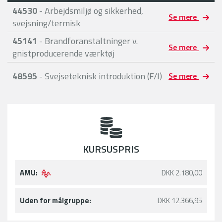
44530
- Arbejdsmiljø og sikkerhed,
Se mere
svejsning/termisk
45141
- Brandforanstaltninger v.
Se mere
gnistproducerende værktøj
48595
- Svejseteknisk introduktion (F/I)
Se mere
KURSUSPRIS
AMU:
DKK 2.180,00
Uden for målgruppe:
DKK 12.366,95