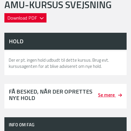
AMU-KURSUS SVEJSNING
Download PDF
HOLD
Der er pt. ingen hold udbudt til dette kursus. Brug evt.
kursusagenten for at blive adviseret om nye hold.
FÅ BESKED, NÅR DER OPRETTES
Se mere
NYE HOLD
INFO OM FAG