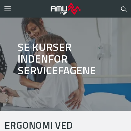
Toggle
navigation
SE KURSER
INDENFOR
SERVICEFAGENE
ERGONOMI VED