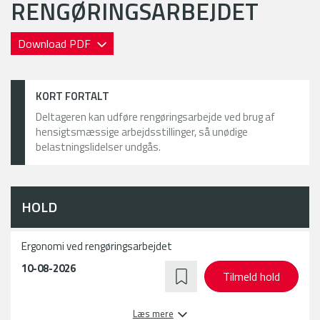
RENGØRINGSARBEJDET
Download PDF
KORT FORTALT
Deltageren kan udføre rengøringsarbejde ved brug af
hensigtsmæssige arbejdsstillinger, så unødige
belastningslidelser undgås.
HOLD
Ergonomi ved rengøringsarbejdet
10-08-2026
Tilmeld hold
Læs mere