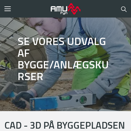
Toggle
navigation
SE VORES UDVALG
AF
BYGGE/ANLÆGSKU
RSER
CAD - 3D PÅ BYGGEPLADSEN