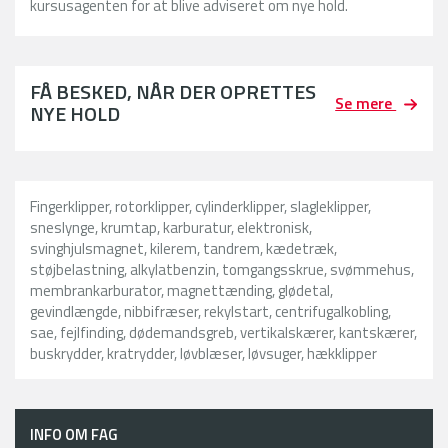
kursusagenten for at blive adviseret om nye hold.
FÅ BESKED, NÅR DER OPRETTES
Se mere
NYE HOLD
Fingerklipper, rotorklipper, cylinderklipper, slagleklipper,
sneslynge, krumtap, karburatur, elektronisk,
svinghjulsmagnet, kilerem, tandrem, kædetræk,
støjbelastning, alkylatbenzin, tomgangsskrue, svømmehus,
membrankarburator, magnettænding, glødetal,
gevindlængde, nibbifræser, rekylstart, centrifugalkobling,
sae, fejlfinding, dødemandsgreb, vertikalskærer, kantskærer,
buskrydder, kratrydder, løvblæser, løvsuger, hækklipper
INFO OM FAG