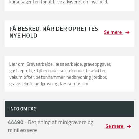
kursusagenten for at blive adviseret om nye hold.
FÅ BESKED, NÅR DER OPRETTES
Se mere
NYE HOLD
Lær om: Gravearbejde, læssearbejde, graveopgaver,
grøfteprofil, støberende, sokkelrende, fliseløfter,
vakumløfter, betonhammer, nedbrydning, jordbor,
graveteknik, nedgravning, læssemaskine
INFO OM FAG
44490
- Betjening af minigravere og
Se mere
minilæssere