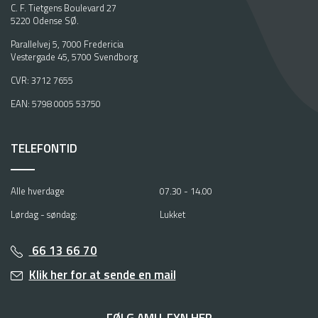
C. F. Tietgens Boulevard 27
5220 Odense SØ.
Parallelvej 5, 7000 Fredericia
Vestergade 45, 5700 Svendborg
CVR: 3712 7655
EAN: 5798 0005 53750
TELEFONTID
Alle hverdage
07.30 - 14.00
Lørdag - søndag:
Lukket
66 13 66 70
Klik her for at sende en mail
FØLG AMU-FYN HER