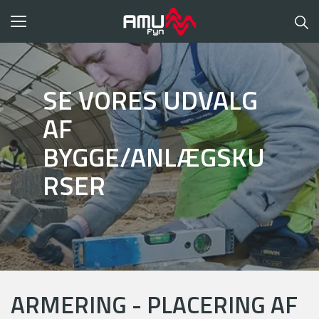
Toggle
navigation
SE VORES UDVALG
AF
BYGGE/ANLÆGSKU
RSER
ARMERING - PLACERING AF