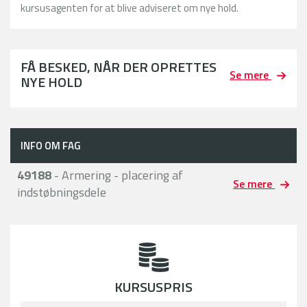
kursusagenten for at blive adviseret om nye hold.
FÅ BESKED, NÅR DER OPRETTES
Se mere
NYE HOLD
INFO OM FAG
49188
- Armering - placering af
Se mere
indstøbningsdele
KURSUSPRIS