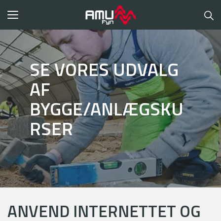
Toggle
navigation
SE VORES UDVALG
AF
BYGGE/ANLÆGSKU
RSER
ANVEND INTERNETTET OG