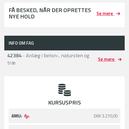
FÅ BESKED, NÅR DER OPRETTES
Se mere
NYE HOLD
INFO OM FAG
42384
- Anlæg i beton-, natursten og
Se mere
træ
KURSUSPRIS
AMU:
DKK 3.270,00