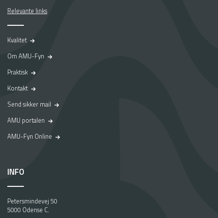
i
k
Relevante links
p
l
Kvalitet
a
d
Om AMU-Fyn
s
p
Praktisk
å
Kontakt
A
M
Send sikker mail
U
AMU portalen
-
F
AMU-Fyn Online
y
n
.
INFO
D
a
S
Petersmindevej 50
t
5000 Odense C.
i