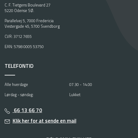
n
C. F. Tietgens Boulevard 27
5220 Odense SØ.
e
R
Parallelvej 5, 7000 Fredericia
a
Vestergade 45, 5700 Svendborg
s
CVR: 3712 7655
m
u
EAN: 5798 0005 53750
s
s
e
TELEFONTID
n
s
t
Alle hverdage
07.30 - 14.00
o
Lørdag - søndag:
Lukket
d
u
d
66 13 66 70
e
Klik her for at sende en mail
n
j
o