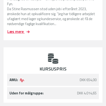
Fyn.
Da Stine Rasmussen stod uden job i efteråret 2023,
ønskede hun at opkvalificere sig. ”Jeg har tidligere arbejdet
ufaglært med lager og kundeservice, og ønskede at få de
nødvendige faglige kvalifikation...
F
Læs mere
r
a
l
e
d
i
g
KURSUSPRIS
h
e
d
AMU:
DKK 654,00
t
i
l
Uden for målgruppe:
DKK 4.014,65
f
a