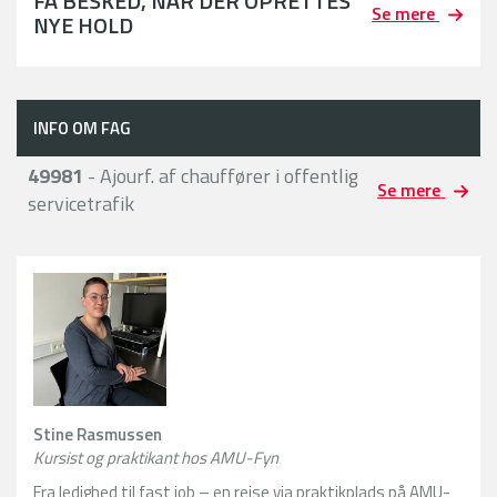
FÅ BESKED, NÅR DER OPRETTES
Se mere
NYE HOLD
INFO OM FAG
49981
- Ajourf. af chauffører i offentlig
Se mere
servicetrafik
Stine Rasmussen
Kursist og praktikant hos AMU-Fyn
Fra ledighed til fast job – en rejse via praktikplads på AMU-