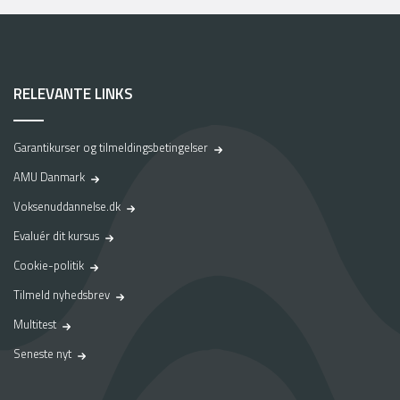
s
t
j
o
b
RELEVANTE LINKS
–
e
n
Garantikurser og tilmeldingsbetingelser
r
e
AMU Danmark
j
Voksenuddannelse.dk
s
e
Evaluér dit kursus
v
Cookie-politik
i
a
Tilmeld nyhedsbrev
p
Multitest
r
a
Seneste nyt
k
t