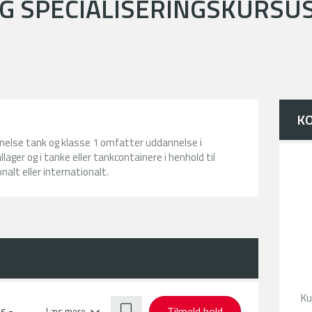
G SPECIALISERINGSKURSUS
K
nelse tank og klasse 1 omfatter uddannelse i
lager og i tanke eller tankcontainere i henhold til
alt eller internationalt.
Ku
Tilmeld hold
s -
Læs mere