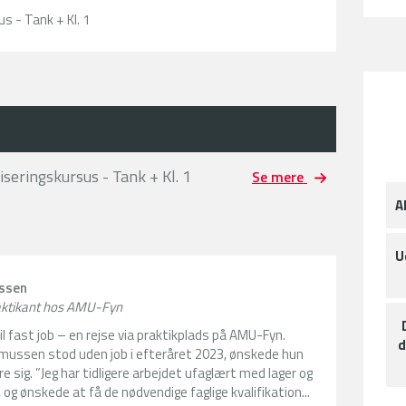
s - Tank + Kl. 1
seringskursus - Tank + Kl. 1
Se mere
A
U
ssen
raktikant hos AMU-Fyn
til fast job – en rejse via praktikplads på AMU-Fyn.
d
mussen stod uden job i efteråret 2023, ønskede hun
re sig. ”Jeg har tidligere arbejdet ufaglært med lager og
 og ønskede at få de nødvendige faglige kvalifikation...