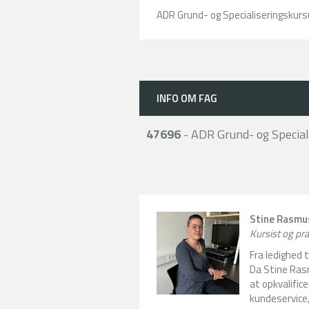
ADR Grund- og Specialiseringskursu
INFO OM FAG
47696
- ADR Grund- og Speciali
Stine Rasmu
Kursist og p
Fra ledighed 
Da Stine Ras
at opkvalifice
kundeservice,