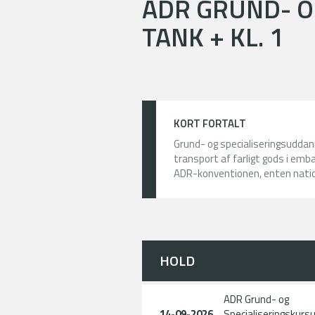
ADR GRUND- O
TANK + KL. 1
KORT FORTALT
Grund- og specialiseringsuddan
transport af farligt gods i embal
ADR-konventionen, enten nation
HOLD
ADR Grund- og
14-09-2026
Specialiseringskursu