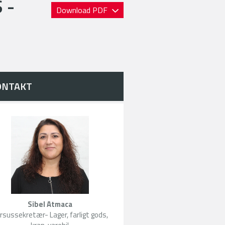
 -
Download PDF
ONTAKT
Sibel Atmaca
rsussekretær- Lager, farligt gods,