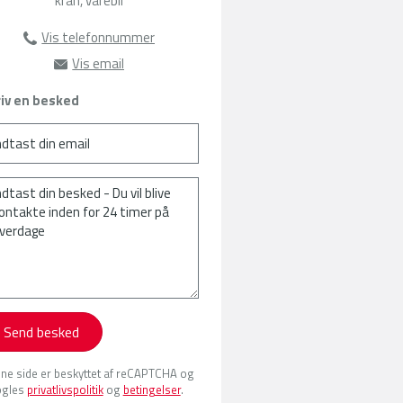
kran, varebil
Vis telefonnummer
63135385
Vis email
sat@amu-fyn.dk
iv en besked
Send besked
ne side er beskyttet af reCAPTCHA og
gles
privatlivspolitik
og
betingelser
.