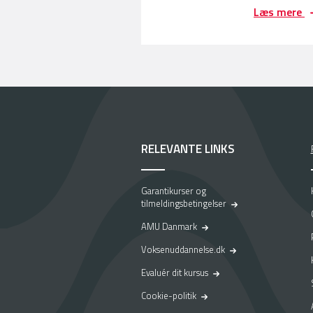
F
Læs mere
r
a
l
e
d
i
g
h
e
RELEVANTE LINKS
d
t
i
Garantikurser og
l
tilmeldingsbetingelser
f
a
AMU Danmark
s
Voksenuddannelse.dk
t
j
Evaluér dit kursus
o
Cookie-politik
b
–