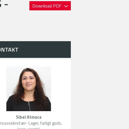
 -
Download PDF
ONTAKT
Sibel Atmaca
rsussekretær- Lager, farligt gods,