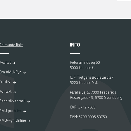
INFO
Relevante links
Kvalitet
Petersmindevej 50
5000 Odense C.
Om AMU-Fyn
C. F. Tietgens Boulevard 27
Praktisk
5220 Odense SØ.
Kontakt
Parallelvej 5, 7000 Fredericia
Vestergade 45, 5700 Svendborg
Send sikker mail
CVR: 3712 7655
AMU portalen
EAN: 5798 0005 53750
AMU-Fyn Online