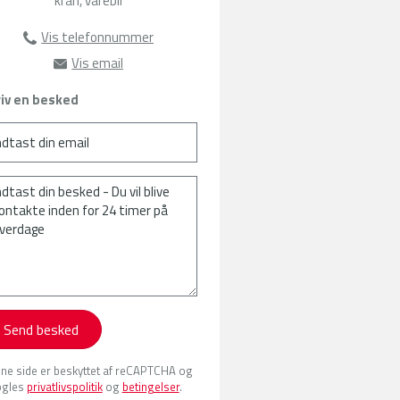
kran, varebil
Vis telefonnummer
63135385
Vis email
sat@amu-fyn.dk
iv en besked
Send besked
ne side er beskyttet af reCAPTCHA og
gles
privatlivspolitik
og
betingelser
.