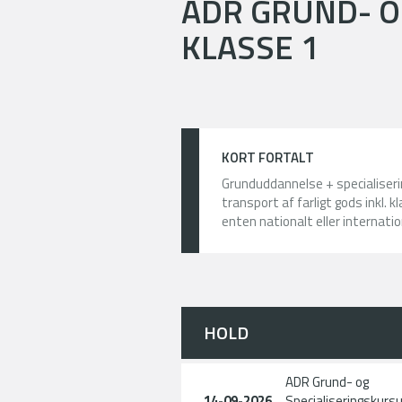
ADR GRUND- O
KLASSE 1
KORT FORTALT
Grunduddannelse + specialiser
transport af farligt gods inkl. 
enten nationalt eller internatio
HOLD
ADR Grund- og
14-09-2026
Specialiseringskursu