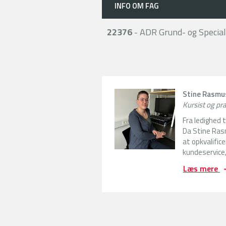
INFO OM FAG
22376
- ADR Grund- og Special
Stine Rasmu
Kursist og p
Fra ledighed 
Da Stine Ras
at opkvalifice
kundeservice,
F
Læs mere
r
a
l
e
d
i