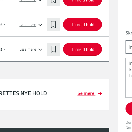
Tilmeld hold
s -
Læs mere
Skr
Tilmeld hold
s -
Læs mere
PRETTES NYE HOLD
Se mere
Den
Goo