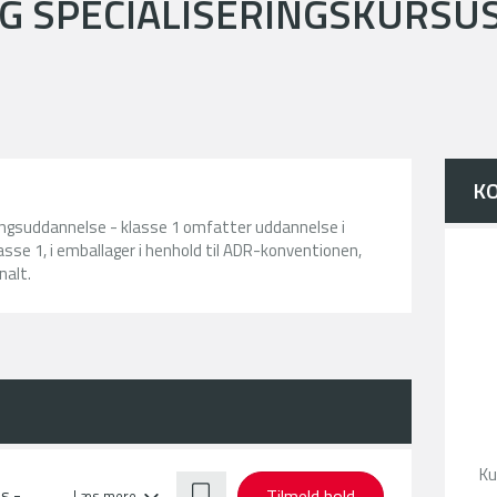
G SPECIALISERINGSKURSUS
K
ingsuddannelse - klasse 1 omfatter uddannelse i
klasse 1, i emballager i henhold til ADR-konventionen,
nalt.
Ku
Tilmeld hold
s -
Læs mere