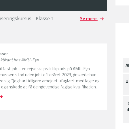
iseringskursus - Klasse 1
Se mere
ssen
raktikant hos AMU-Fyn
A
til fast job – en rejse via praktikplads på AMU-Fyn.
mussen stod uden job i efteråret 2023, ønskede hun
re sig. ”Jeg har tidligere arbejdet ufaglært med lager og
U
 og ønskede at få de nødvendige faglige kvalifikation...
d