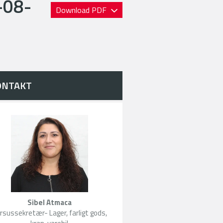
-08-
Download PDF
ONTAKT
Sibel Atmaca
rsussekretær- Lager, farligt gods,