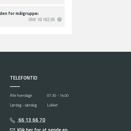
den for målgruppe:
DKK 18.182,95
TELEFONTID
Alle hverdage
07.30 - 14.00
Lørdag - søndag:
Lukket
66 13 66 70
Klik her for at sende en