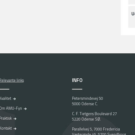
U
INFO
Relevante links
Kvalitet
Petersmindevej 50
5000 Odense C.
Om AMU-Fyn
C. F. Tietgens Boulevard 27
Praktisk
5220 Odense SØ.
Kontakt
Parallelvej 5, 7000 Fredericia
Vestergade 45, 5700 Svendborg