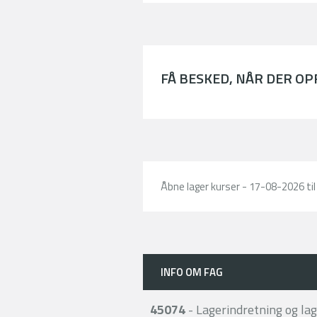
FÅ BESKED, NÅR DER O
Åbne lager kurser - 17-08-2026 ti
INFO OM FAG
45074
- Lagerindretning og la