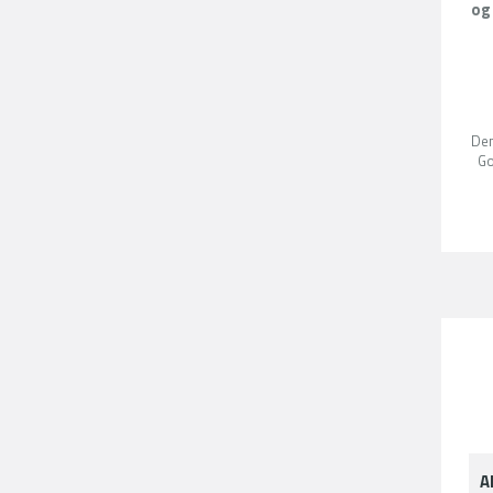
og
Den
G
A