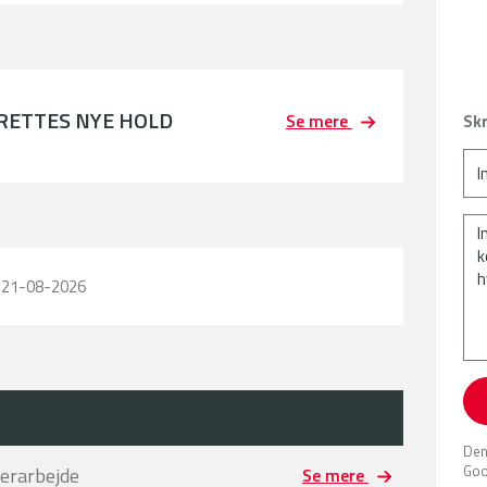
PRETTES NYE HOLD
Se mere
Skr
l 21-08-2026
Den
Goo
gerarbejde
Se mere