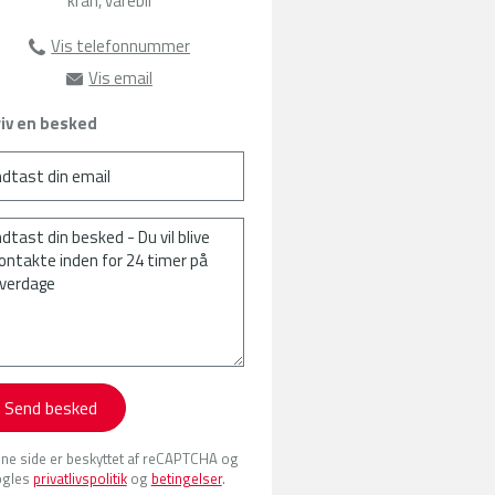
kran, varebil
Vis telefonnummer
63135385
Vis email
sat@amu-fyn.dk
iv en besked
Send besked
ne side er beskyttet af reCAPTCHA og
gles
privatlivspolitik
og
betingelser
.