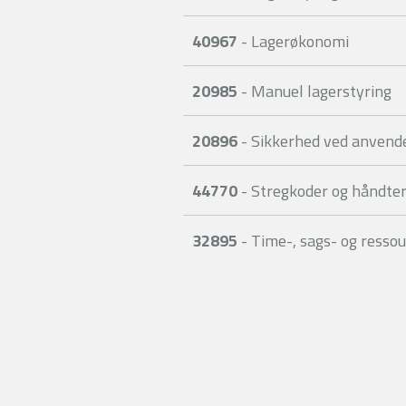
40967
- Lagerøkonomi
20985
- Manuel lagerstyring
20896
- Sikkerhed ved anvendel
44770
- Stregkoder og håndte
32895
- Time-, sags- og ressou