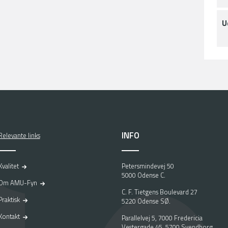
U
INFO
Relevante links
Kvalitet
Petersmindevej 50
5000 Odense C.
Om AMU-Fyn
C. F. Tietgens Boulevard 27
Praktisk
5220 Odense SØ.
Kontakt
Parallelvej 5, 7000 Fredericia
Vestergade 45, 5700 Svendborg