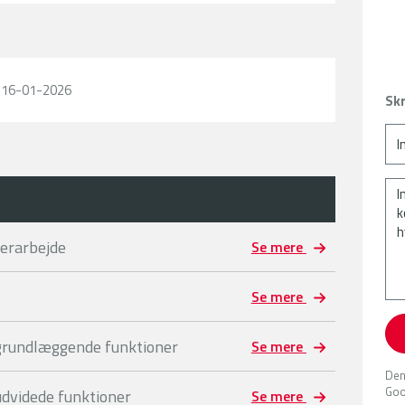
l 16-01-2026
Skr
gerarbejde
Se mere
Se mere
 grundlæggende funktioner
Se mere
Den
Goo
udvidede funktioner
Se mere