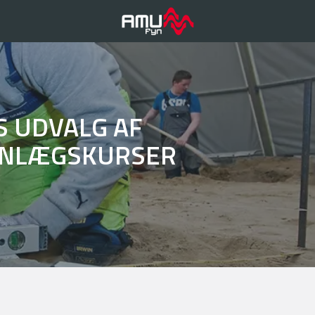
S UDVALG AF
ANLÆGSKURSER