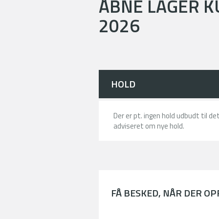
ÅBNE LAGER KU
2026
HOLD
Der er pt. ingen hold udbudt til d
adviseret om nye hold.
FÅ BESKED, NÅR DER O