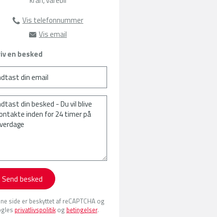
kran, varebil
Vis telefonnummer
63135385
Vis email
sat@amu-fyn.dk
iv en besked
Send besked
ne side er beskyttet af reCAPTCHA og
gles
privatlivspolitik
og
betingelser
.