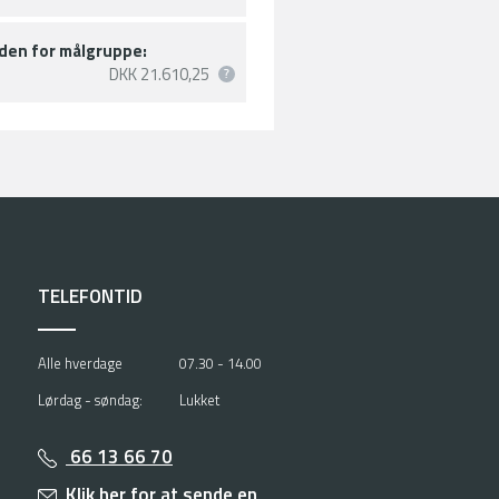
den for målgruppe:
DKK 21.610,25
TELEFONTID
Alle hverdage
07.30 - 14.00
Lørdag - søndag:
Lukket
66 13 66 70
Klik her for at sende en