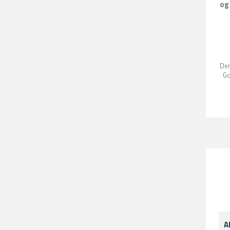
og
Den
G
A