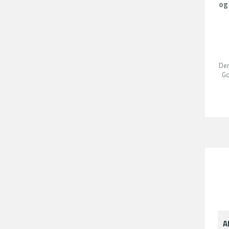
og
Den
G
A