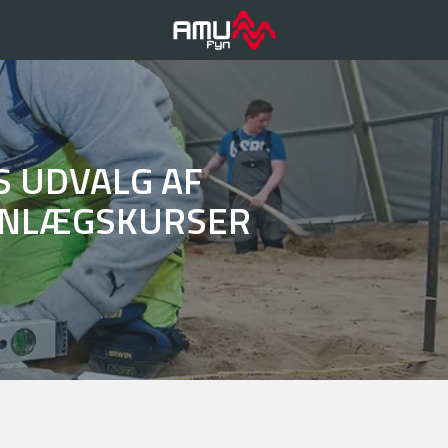
S UDVALG AF
ANLÆGSKURSER