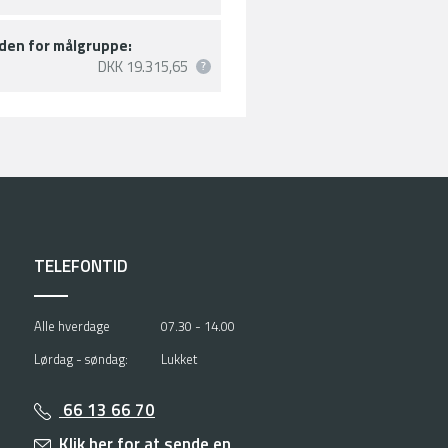
den for målgruppe:
DKK 19.315,65
TELEFONTID
Alle hverdage
07.30 - 14.00
Lørdag - søndag:
Lukket
66 13 66 70
Klik her for at sende en