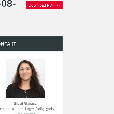
-08-
Download PDF
ONTAKT
Sibel Atmaca
rsussekretær- Lager, farligt gods,