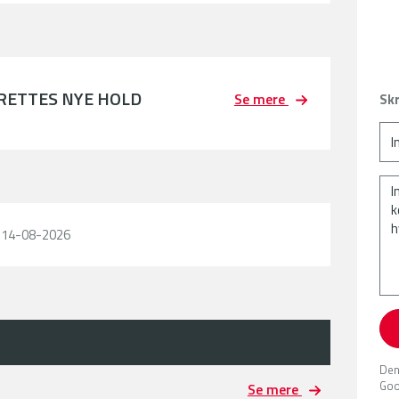
PRETTES NYE HOLD
Se mere
Skr
l 14-08-2026
Den
Goo
Se mere