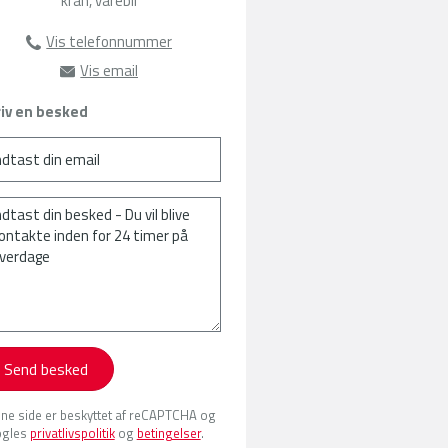
kran, varebil
Vis telefonnummer
63135385
Vis email
sat@amu-fyn.dk
iv en besked
Send besked
ne side er beskyttet af reCAPTCHA og
gles
privatlivspolitik
og
betingelser
.