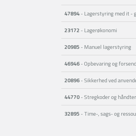
47894
- Lagerstyring med it -
23172
- Lagerøkonomi
20985
- Manuel lagerstyring
46946
- Opbevaring og forsende
20896
- Sikkerhed ved anvendel
44770
- Stregkoder og håndte
32895
- Time-, sags- og ressou