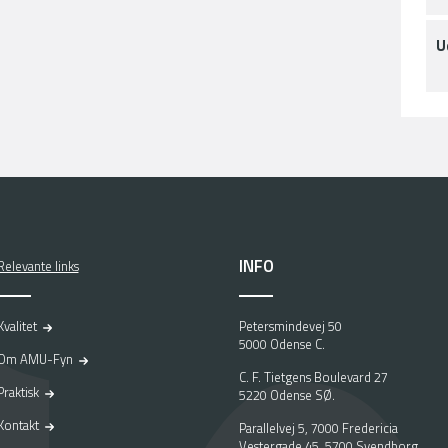
U
INFO
Relevante links
Kvalitet
Petersmindevej 50
5000 Odense C.
Om AMU-Fyn
C. F. Tietgens Boulevard 27
Praktisk
5220 Odense SØ.
Kontakt
Parallelvej 5, 7000 Fredericia
Vestergade 45, 5700 Svendborg