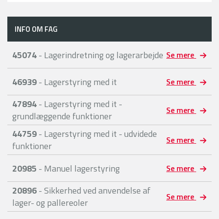
INFO OM FAG
45074
- Lagerindretning og lagerarbejde
Se mere
46939
- Lagerstyring med it
Se mere
47894
- Lagerstyring med it -
Se mere
grundlæggende funktioner
44759
- Lagerstyring med it - udvidede
Se mere
funktioner
20985
- Manuel lagerstyring
Se mere
20896
- Sikkerhed ved anvendelse af
Se mere
lager- og pallereoler