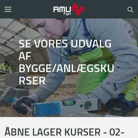
Toggle
navigation
SE VORES UDVALG
AF
BYGGE/ANLÆGSKU
RSER
ÅBNE LAGER KURSER - 02-