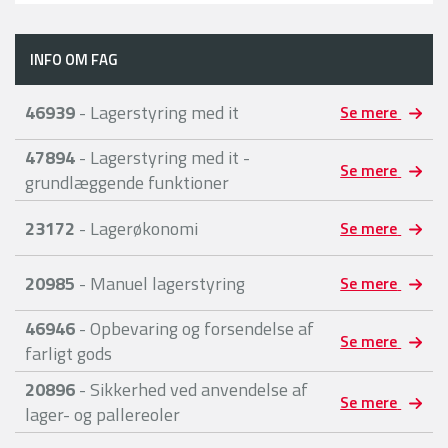
INFO OM FAG
46939
- Lagerstyring med it
Se mere
47894
- Lagerstyring med it -
Se mere
grundlæggende funktioner
23172
- Lagerøkonomi
Se mere
20985
- Manuel lagerstyring
Se mere
46946
- Opbevaring og forsendelse af
Se mere
farligt gods
20896
- Sikkerhed ved anvendelse af
Se mere
lager- og pallereoler