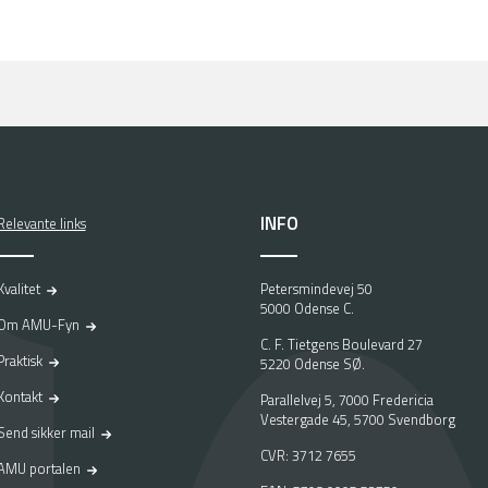
INFO
Relevante links
Kvalitet
Petersmindevej 50
5000 Odense C.
Om AMU-Fyn
C. F. Tietgens Boulevard 27
Praktisk
5220 Odense SØ.
Kontakt
Parallelvej 5, 7000 Fredericia
Vestergade 45, 5700 Svendborg
Send sikker mail
CVR: 3712 7655
AMU portalen