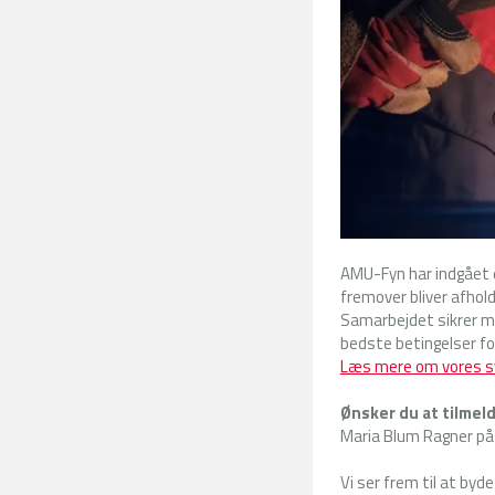
AMU-Fyn har indgået 
fremover bliver afhol
Samarbejdet sikrer mo
bedste betingelser fo
Læs mere om vores s
Ønsker du at tilmeld
Maria Blum Ragner p
Vi ser frem til at by