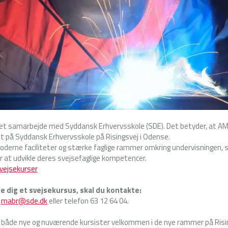
et samarbejde med Syddansk Erhvervsskole (SDE). Det betyder, at A
dt på Syddansk Erhvervsskole på Risingsvej i Odense.
derne faciliteter og stærke faglige rammer omkring undervisningen, s
r at udvikle deres svejsefaglige kompetencer.
vejsekurser
e dig et svejsekursus, skal du kontakte:
å
mabr@sde.dk
eller telefon 63 12 64 04.
de både nye og nuværende kursister velkommen i de nye rammer på Risi