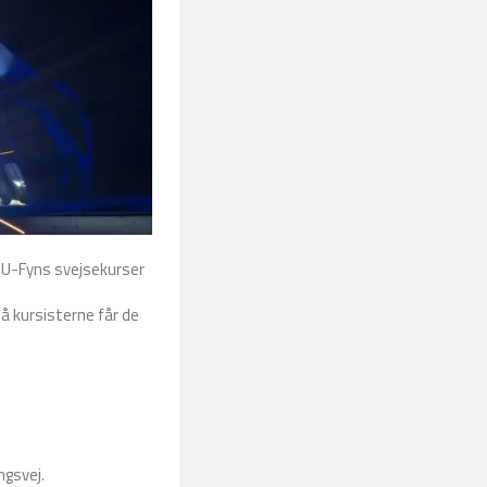
MU-Fyns svejsekurser
å kursisterne får de
ngsvej.